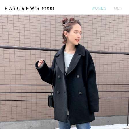
WOMEN
MEN
カ