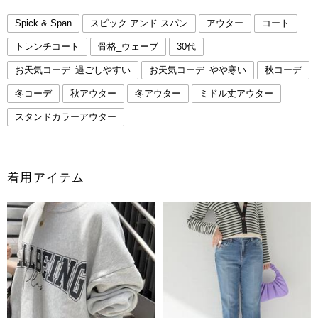
Spick & Span
スピック アンド スパン
アウター
コート
トレンチコート
骨格_ウェーブ
30代
お天気コーデ_過ごしやすい
お天気コーデ_やや寒い
秋コーデ
冬コーデ
秋アウター
冬アウター
ミドル丈アウター
スタンドカラーアウター
着用アイテム