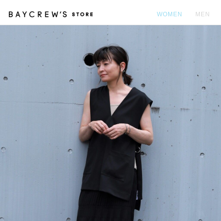
WOMEN
MEN
カ