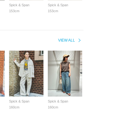
Spick & Span
Spick & Span
153cm
153cm
VIEW ALL
Spick & Span
Spick & Span
160cm
160cm