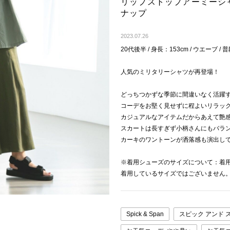
リップストップアーミーシ
ナップ
2023.07.26
20代後半 / 身長：153cm / ウエーブ / 
人気のミリタリーシャツが再登場！
どっちつかずな季節に間違いなく活躍
コーデをお堅く見せずに程よいリラッ
カジュアルなアイテムだからあえて艶
スカートは長すぎず小柄さんにもバラ
カーキのワントーンが洒落感も演出し
※着用シューズのサイズについて：着
着用しているサイズではございません
Spick & Span
スピック アンド 