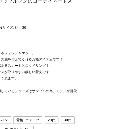
ャツブルゾンのコーディネートス
普段サイズ: 34～36
するシャツジャケット。
クス感を与えてくれる万能アイテムです！
感あるスカートとスタイリング！
ンスが取りやすい嬉しい着丈です。
てくれます。
用しているシューズはサンプルの為、モデルが普段
。
スパン
骨格_ウェーブ
20代
30代