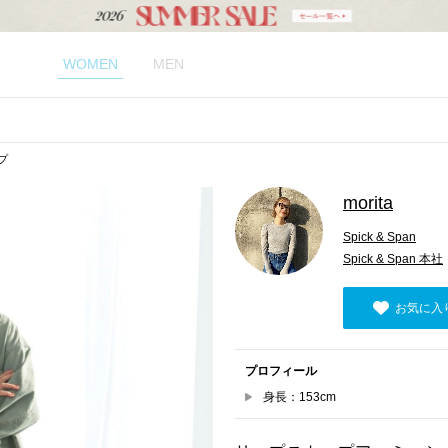
WOMEN
MEN
ップ
morita
Spick & Span
Spick & Span 本社
お気に入
プロフィール
身長：153cm