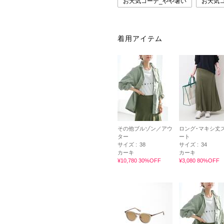
お天気コーデ_やや暑い
お天気
着用アイテム
その他ブルゾン／アウ
ロング･マキシ丈
ター
ート
サイズ :
38
サイズ :
34
カーキ
カーキ
¥10,780 30%OFF
¥3,080 80%OFF