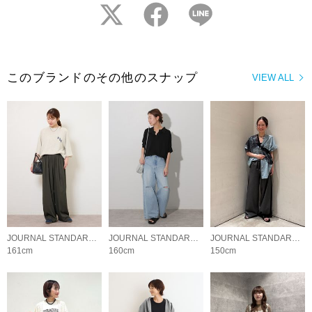
twitter
facebook
LINE
このブランドのその他のスナップ
VIEW ALL
JOURNAL STANDARD relume LADYS
JOURNAL STANDARD relume LADYS
JOURNAL STANDARD relume LADYS
161cm
160cm
150cm