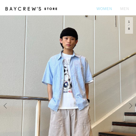
WOMEN
MEN
1
カ
8
Prev