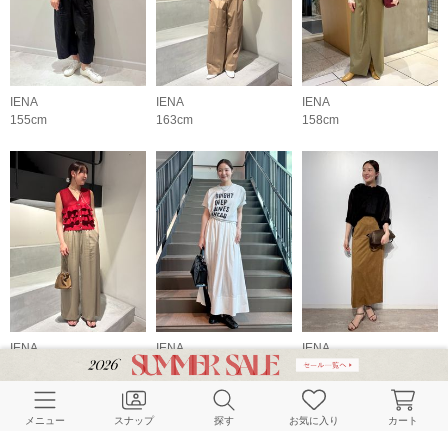
IENA
IENA
IENA
155cm
163cm
158cm
IENA
IENA
IENA
163cm
160cm
160cm
メニュー
スナップ
探す
お気に入り
カート