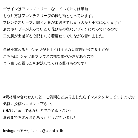
デザインはアシンメトリーになっていて片方は半袖
もう片方はフレンチスリーブの様な袖となっています。
フレンチスリーブと聞くと腕が出過ぎてしまうのかと不安になりますが
肩にギャザーが入っていたり花びらの様なデザインになっているので
二の腕が出過ぎる心配もなく着痩せまでしながら着れました。
年齢を重ねるとTシャツが上手くはまらない問題が出てきますが
こちらはTシャツ兼ブラウスの様な華やかさがあるので
そう言った困ったを解決してくれる優れものです♪
●素材感や合わせ方など、ご質問などありましたらインスタをやってますのでお
気軽に投稿へコメント下さい。
(DMはお返しできないのでご了承下さい)
最後までお読み頂きありがとうございました！
Instagramアカウント→@kodaka_ik