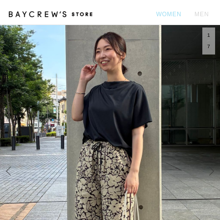
WOMEN
MEN
1
カ
7
Prev