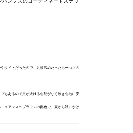
ーンパンプスのコーディネートスナッ
ややタイトだったので、足幅広めだったら一つ上の
ップもあるので足が抜ける心配がなく履き心地に安
いニュアンスのブラウンの配色で、夏から秋にかけ