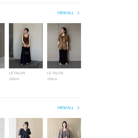
VIEW ALL
LE TALON
LE TALON
156cm
156cm
VIEW ALL