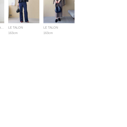
JOURNAL STANDARD relume LADYS
LE TALON
LE TALON
163cm
163cm
採用情報