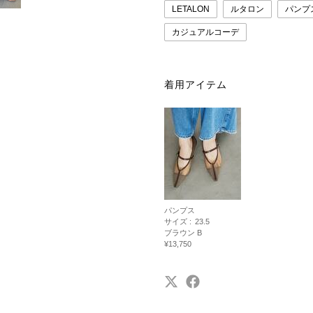
LETALON
ルタロン
パンプ
カジュアルコーデ
着用アイテム
パンプス
サイズ :
23.5
ブラウン B
¥13,750