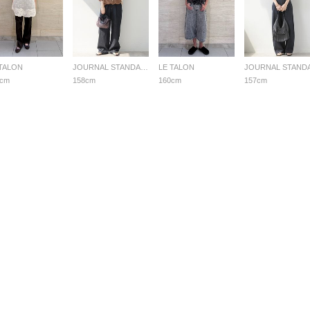
 TALON
JOURNAL STANDARD relume LADYS
LE TALON
0cm
158cm
160cm
157cm
る質問
用規約
個人情報保護方針
特定商取引法・古物営業法に基づく表示
© BAYCREW’S CO., LTD. All rights reserved.