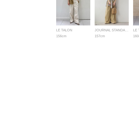
LE TALON
JOURNAL STANDARD relume LADYS
LE
156cm
157cm
16
よくあ
ご利用ガイド
店舗検索
企業情報
お客様対応方針
利