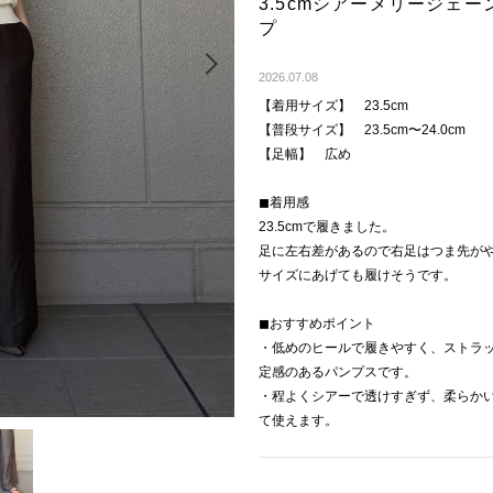
3.5cmシアーメリージェ
プ
Next
2026.07.08
【着用サイズ】 23.5cm
【普段サイズ】 23.5cm〜24.0cm
【足幅】 広め
◼︎着用感
23.5cmで履きました。
足に左右差があるので右足はつま先が
サイズにあげても履けそうです。
◼︎おすすめポイント
・低めのヒールで履きやすく、ストラ
定感のあるパンプスです。
・程よくシアーで透けすぎず、柔らか
て使えます。