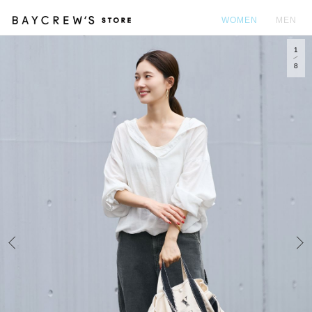
WOMEN
MEN
1
カ
8
Prev