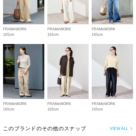
FRAMeWORK
FRAMeWORK
FRAMeWORK
165cm
165cm
165cm
FRAMeWORK
FRAMeWORK
FRAMeWORK
165cm
165cm
165cm
このブランドのその他のスナップ
VIEW ALL