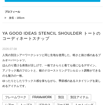
プロフィール
身長：165cm
YA GOOD IDEAS STENCIL SHOULDER トートの
コーディネートスナップ
2026.07.08
人気の別注シアーワークシャツと同じ生地を使用した、軽さと抜け感のあるプ
ルオーバーシャツ。
ほんのり透ける表情が涼しげで、一枚でさらりと着ても様になるデザイン。
アノラック風のフロントと、裾のドローストリングでシルエット調整ができる
のも魅力の一枚。
ゆったりとしたリラックス感を保ちながら、季節感のあるスタイリングを楽し
めるアイテムです。
フレームワーク
FRAMeWORK
別注
別注アイテム
シアー
トップス
ブラウス
フード付
トートバッグ