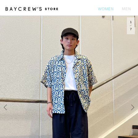
WOMEN
MEN
1
カ
7
Prev