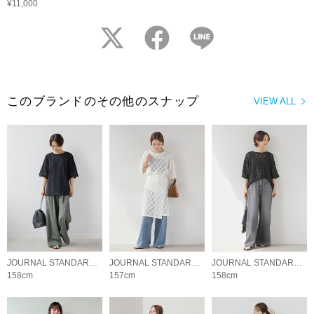
¥11,000
twitter
facebook
LINE
このブランドのその他のスナップ
VIEW ALL
JOURNAL STANDARD relume LADYS
JOURNAL STANDARD relume LADYS
JOURNAL STANDARD relume LADYS
158cm
157cm
158cm