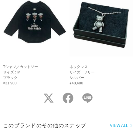
Tシャツ／カットソー
ネックレス
サイズ :
M
サイズ :
フリー
ブラック
シルバー
¥31,900
¥48,400
twitter
facebook
LINE
このブランドのその他のスナップ
VIEW ALL