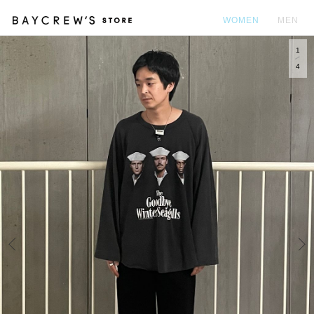
WOMEN
MEN
1
カ
4
Prev