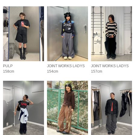
PULP
JOINT WORKS LADYS
JOINT WORKS LADYS
158cm
154cm
157cm