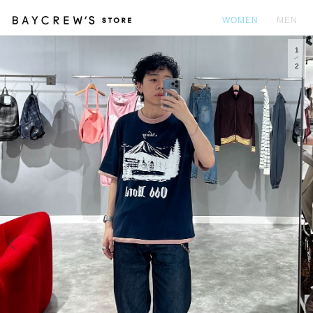
WOMEN
MEN
1
カ
2
Prev