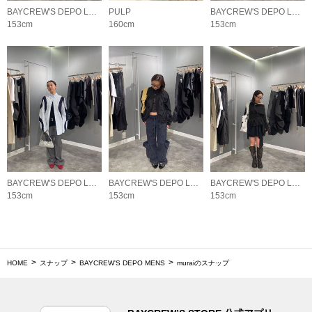
BAYCREW'S DEPO LADYS
PULP
BAYCREW'S DEPO LADYS
153cm
160cm
153cm
BAYCREW'S DEPO LADYS
BAYCREW'S DEPO LADYS
BAYCREW'S DEPO LADYS
153cm
153cm
153cm
HOME
スナップ
BAYCREW'S DEPO MENS
muraiのスナップ