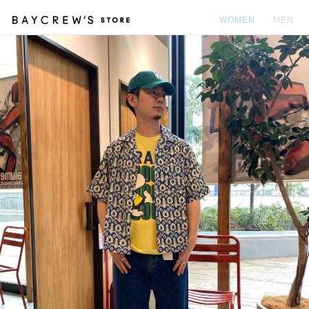
WOMEN
MEN
カ