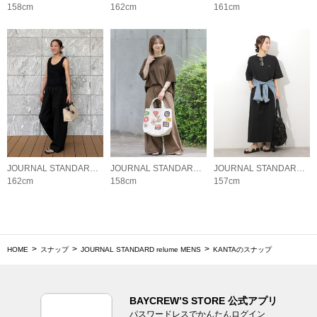
158cm
162cm
161cm
JOURNAL STANDARD relume LADYS
JOURNAL STANDARD relume LADYS
JOURNAL STANDARD relume LADYS
162cm
158cm
157cm
HOME
スナップ
JOURNAL STANDARD relume MENS
KANTAのスナップ
BAYCREW’S STORE 公式アプリ
パスワードレスでかんたんログイン