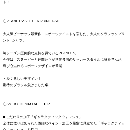
ト！
〇PEANUTS*SOCCER PRINT T-SH
大人気ピーナッツ最新作！スポーツテイストを宿した、大人のクラシックプリ
ントTシャツ。
毎シーズン圧倒的な支持を得ているPEANUTS。
今作は、スヌーピーと仲間たちが世界各国のサッカースタイルに身を包んだ、
遊び心溢れるスポーツデザインが登場
・愛くるしいデザイン！
期待のブラジル負けました😭
〇SMOKY DENIM FADE 11OZ
■ こだわりの加工「ギャラクティックウォッシュ」
全体に散りばめられた微細なペイント加工を星空に見立てた「ギャラクティッ
クウォッシュ」を採用。