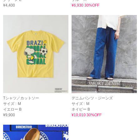
¥4,400
¥6,930 30%OFF
Tシャツ／カットソー
デニムパンツ・ジーンズ
サイズ :
M
サイズ :
M
イエロー B
ネイビー B
¥9,900
¥10,010 30%OFF