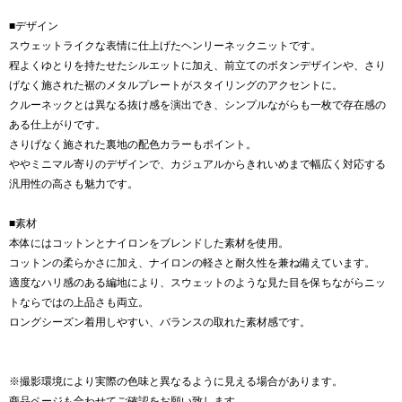
■デザイン
スウェットライクな表情に仕上げたヘンリーネックニットです。
程よくゆとりを持たせたシルエットに加え、前立てのボタンデザインや、さり
げなく施された裾のメタルプレートがスタイリングのアクセントに。
クルーネックとは異なる抜け感を演出でき、シンプルながらも一枚で存在感の
ある仕上がりです。
さりげなく施された裏地の配色カラーもポイント。
ややミニマル寄りのデザインで、カジュアルからきれいめまで幅広く対応する
汎用性の高さも魅力です。
■素材
本体にはコットンとナイロンをブレンドした素材を使用。
コットンの柔らかさに加え、ナイロンの軽さと耐久性を兼ね備えています。
適度なハリ感のある編地により、スウェットのような見た目を保ちながらニッ
トならではの上品さも両立。
ロングシーズン着用しやすい、バランスの取れた素材感です。
※撮影環境により実際の色味と異なるように見える場合があります。
商品ページも合わせてご確認をお願い致します。