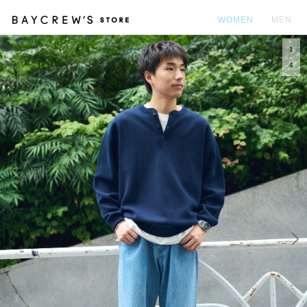
WOMEN
MEN
1
カ
4
Prev