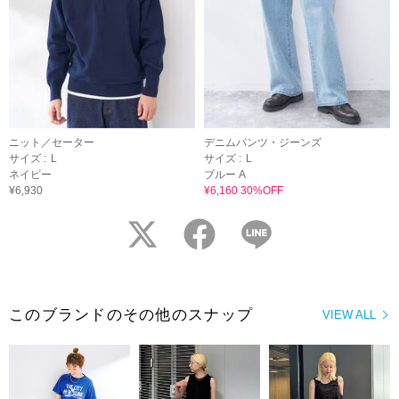
ニット／セーター
デニムパンツ・ジーンズ
サイズ :
L
サイズ :
L
ネイビー
ブルー A
¥6,930
¥6,160 30%OFF
twitter
facebook
LINE
このブランドのその他のスナップ
VIEW ALL