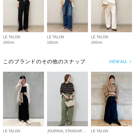
LE TALON
LE TALON
LE TALON
160cm
160cm
160cm
このブランドのその他のスナップ
VIEW ALL
LE TALON
JOURNAL STANDARD relume LADYS
LE TALON