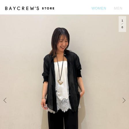
WOMEN
MEN
1
カ
6
Prev