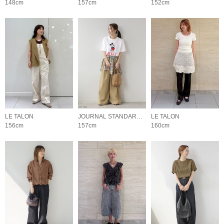
148cm
157cm
152cm
LE TALON
JOURNAL STANDARD relume LADYS
LE TALON
156cm
157cm
160cm