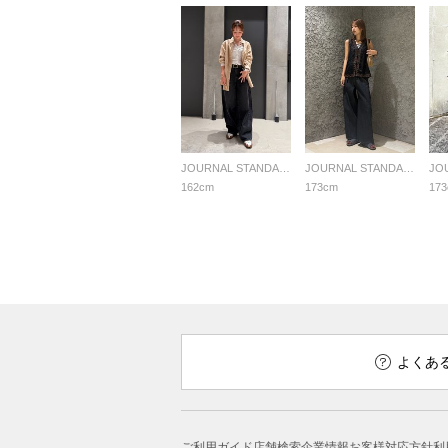
JOURNAL STANDARD LADYS
JOURNAL STANDARD LADYS
162cm
173cm
17
よくあ
ご利用ガイド
店舗検索
企業情報
お客様対応方針
利