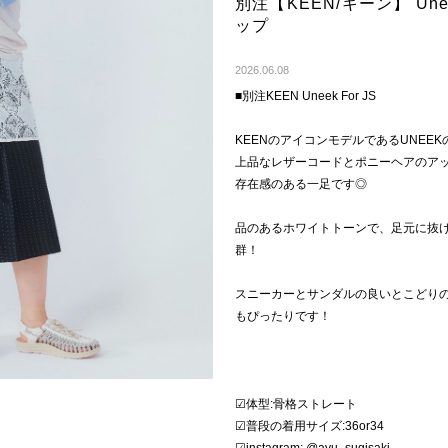
別注【KEEN/キーン】 Une
ップ
2026.06.08
■別注KEEN Uneek For JS
KEENのアイコンモデルであるUNEE
上品なレザーコードとポニーヘアのア
存在感のある一足です◎
品のあるホワイトトーンで、足元に抜
群！
スニーカーとサンダルの良いとこどり
もぴったりです！
☑︎体型:骨格ストレート
☑︎普段の着用サイズ:36or34