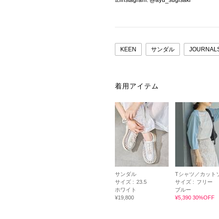
☑︎instagram: @ayu_sugisaki
KEEN
サンダル
JOURNAL
着用アイテム
サンダル
Tシャツ／カット
サイズ :
23.5
サイズ :
フリー
ホワイト
ブルー
¥19,800
¥5,390 30%OFF