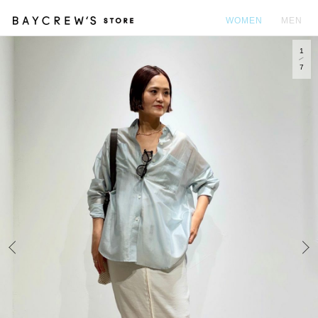
WOMEN
MEN
1
カ
7
Prev