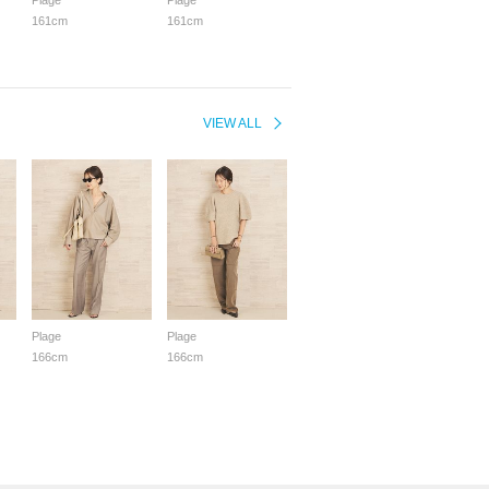
Plage
Plage
161cm
161cm
VIEW ALL
Plage
Plage
166cm
166cm