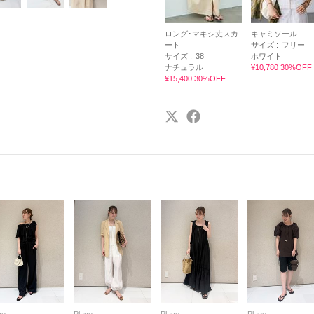
ロング･マキシ丈スカ
キャミソール
ート
サイズ :
フリー
サイズ :
38
ホワイト
ナチュラル
¥10,780 30%OFF
¥15,400 30%OFF