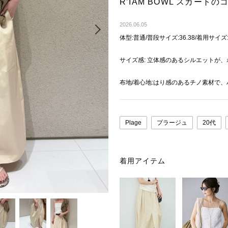
R’IAM BOWL スカー
Next
2026.06.05
体型:普通/普段サイズ:36.38/着用サイズ
サイズ感: 立体感のあるシルエットが、
布地/着心地:はり感のあるチノ素材で
Plage
プラージュ
20代
着用アイテム