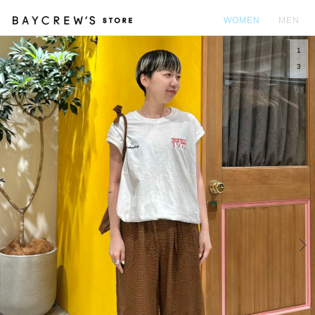
WOMEN
MEN
1
カ
3
Prev