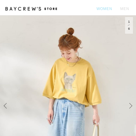
WOMEN
MEN
1
カ
6
Prev