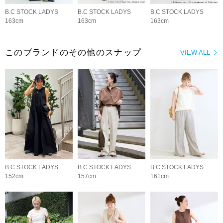
B.C STOCK LADYS
B.C STOCK LADYS
B.C STOCK LADYS
163cm
163cm
163cm
このブランドのその他のスナップ
VIEW ALL
B.C STOCK LADYS
B.C STOCK LADYS
B.C STOCK LADYS
152cm
157cm
161cm