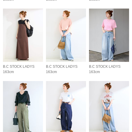
B.C STOCK LADYS
B.C STOCK LADYS
B.C STOCK LADYS
163cm
163cm
163cm