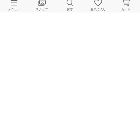
CUSTOMER SERVICE
メニュー
スナップ
探す
お気に入り
カート
よくある質問
ご利用ガイド
店舗検索
採用情報
お客様対応方針
利用規約
企業情報
個人情報保護方針
特定商取引法に基づく表記
FOLLOW US