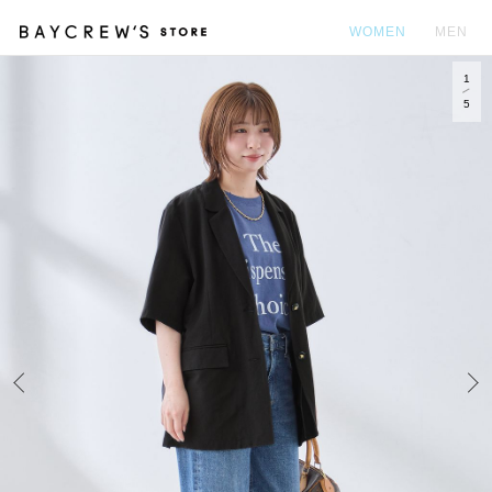
WOMEN
MEN
1
カ
5
Prev