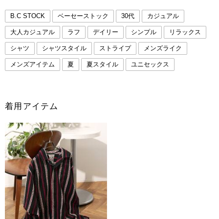
B.C STOCK
ベーセーストック
30代
カジュアル
大人カジュアル
ラフ
デイリー
シンプル
リラックス
シャツ
シャツスタイル
ストライプ
メンズライク
メンズアイテム
夏
夏スタイル
ユニセックス
着用アイテム