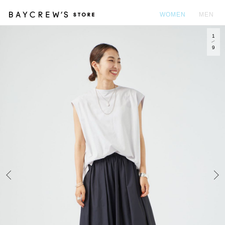
WOMEN
MEN
1
カ
9
Prev