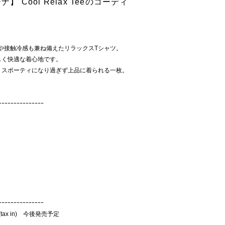
】 Cool Relax Teeのコーディ
や接触冷感も兼ね備えたリラックスTシャツ。
しく快適な着心地です。
、スポーティになり過ぎず上品に着られる一枚。
。
ｰｰｰｰｰｰｰｰｰｰｰｰｰｰｰ
ｰｰｰｰｰｰｰｰｰｰｰｰｰｰｰ
(tax in) 今後発売予定