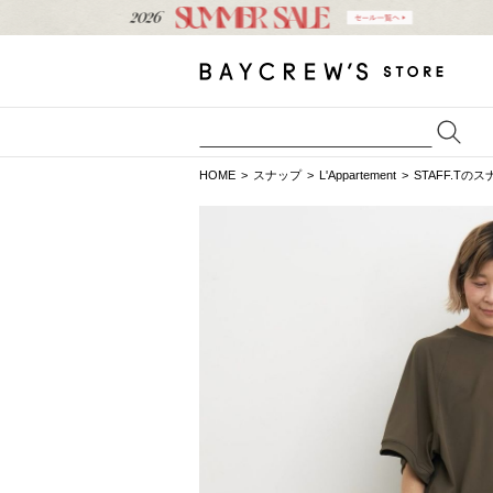
HOME
スナップ
L'Appartement
STAFF.Tの