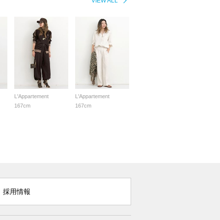
VIEW ALL
L'Appartement
L'Appartement
167cm
167cm
採用情報