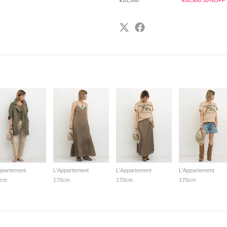
¥16,500
¥56,980 30%OFF
ppartement
L'Appartement
L'Appartement
L'Appartement
0cm
170cm
170cm
170cm