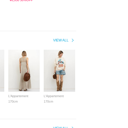
¥6,930 30%OFF
VIEW ALL
L'Appartement
L'Appartement
170cm
170cm