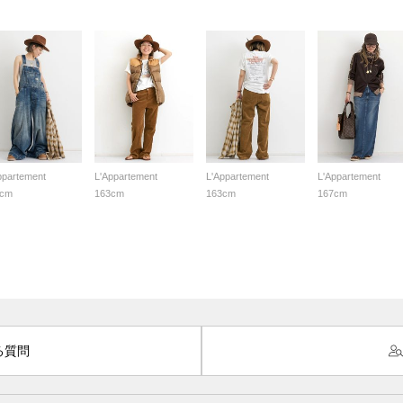
ppartement
L'Appartement
L'Appartement
L'Appartement
3cm
163cm
163cm
167cm
る質問