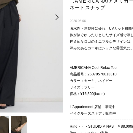
【AMERICANA/アメリカーナ
ネートスナップ
Next
2026.06.06
吸水性・速乾性に優れ、UVカット機能
体が泳ぐゆったりとしたサイズ感で涼
控えめなロゴのミニマルなデザインは
深みのあるカーキはシックな雰囲気に
ｰｰｰｰｰｰｰｰｰｰｰｰｰｰｰｰｰｰｰｰｰｰｰｰｰｰｰｰｰｰｰｰｰｰｰ
AMERICANA Cool Relax Tee
商品番号：26070570013310
カラー：カーキ、ネイビー
サイズ：フリー
価格：¥16,500(tax in)
L'Appartement 店舗：販売中
ベイクルーズストア：販売中
ｰｰｰｰｰｰｰｰｰｰｰｰｰｰｰｰｰｰｰｰｰｰｰｰｰｰｰｰｰｰｰｰｰｰｰ
Ring・・・STUDIO MINAS ￥88,000