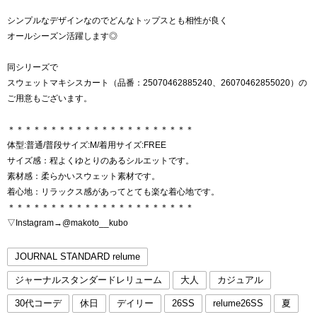
シンプルなデザインなのでどんなトップスとも相性が良く
オールシーズン活躍します◎
同シリーズで
スウェットマキシスカート（品番：25070462885240、26070462855020）の
ご用意もございます。
＊＊＊＊＊＊＊＊＊＊＊＊＊＊＊＊＊＊＊＊＊＊
体型:普通/普段サイズ:M/着用サイズ:FREE
サイズ感：程よくゆとりのあるシルエットです。
素材感：柔らかいスウェット素材です。
着心地：リラックス感があってとても楽な着心地です。
＊＊＊＊＊＊＊＊＊＊＊＊＊＊＊＊＊＊＊＊＊＊
▽Instagram→@makoto__kubo
JOURNAL STANDARD relume
ジャーナルスタンダードレリューム
大人
カジュアル
30代コーデ
休日
デイリー
26SS
relume26SS
夏