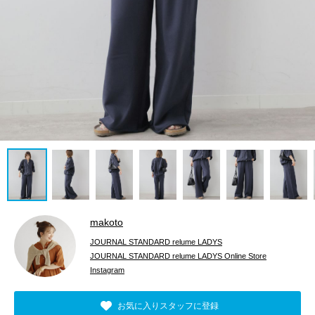
makoto
JOURNAL STANDARD relume LADYS
JOURNAL STANDARD relume LADYS Online Store
Instagram
お気に入りスタッフに登録