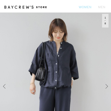
WOMEN
MEN
1
カ
8
Prev