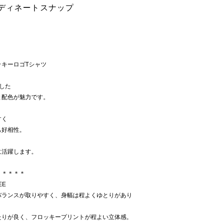
ーディネートスナップ
キーロゴTシャツ
した
と配色が魅力です。
すく
も好相性。
に活躍します。
＊＊＊＊＊
EE
バランスが取りやすく、身幅は程よくゆとりがあり
たりが良く、フロッキープリントが程よい立体感。