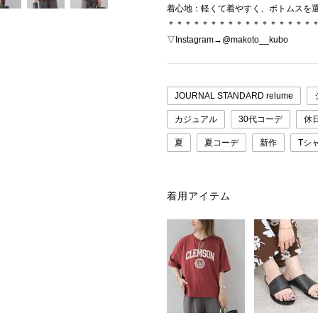
着心地：軽くて着やすく、ボトムスを
＊＊＊＊＊＊＊＊＊＊＊＊＊＊＊＊＊
▽Instagram→@makoto__kubo
JOURNAL STANDARD relume
カジュアル
30代コーデ
休
夏
夏コーデ
新作
Tシ
着用アイテム