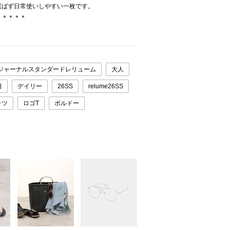
選ばず日常使いしやすい一枚です。
＊＊＊＊＊
ジャーナルスタンダードレリューム
大人
日
デイリー
26SS
relume26SS
ャツ
ロゴT
ボルドー