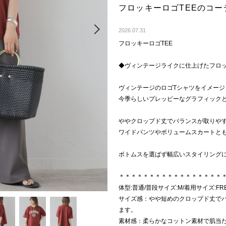
フロッキーロゴTEEのコ
Next
2026.07.31
フロッキーロゴTEE
◆ヴィンテージライクに仕上げたフロッ
ヴィンテージのロゴTシャツをイメージ
今季らしいプレッピーなグラフィック
ややクロップド丈でバランスが取りや
ワイドパンツやボリュームスカートと
ボトムスを選ばず幅広いスタイリング
＊＊＊＊＊＊＊＊＊＊＊＊＊＊＊＊＊
体型:普通/普段サイズ:M/着用サイズ:FR
サイズ感：やや短めのクロップド丈で
ます。
素材感：柔らかなコットン素材で肌当