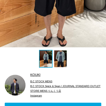
KOUKI
B.C STOCK MENS
B.C STOCK Spick & Span / JOURNAL STANDARD OUTLET
STORE MENS りんくう店
Instagram