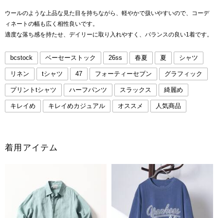
ウールのような上品な見た目を持ちながら、軽やかで扱いやすいので、コーデ
ィネートの幅も広く相性良いです。
適度な落ち感を持たせ、デイリーに取り入れやすく、バランスの良い1着です。
bcstock
ベーセーストック
26ss
春夏
夏
シャツ
リネン
tシャツ
47
フォーティーセブン
グラフィック
プリントtシャツ
ハーフパンツ
スラックス
綺麗め
キレイめ
キレイめカジュアル
オススメ
人気商品
着用アイテム