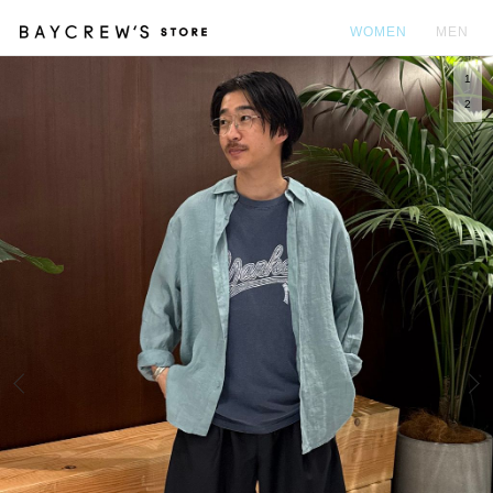
WOMEN
MEN
1
カ
2
Prev