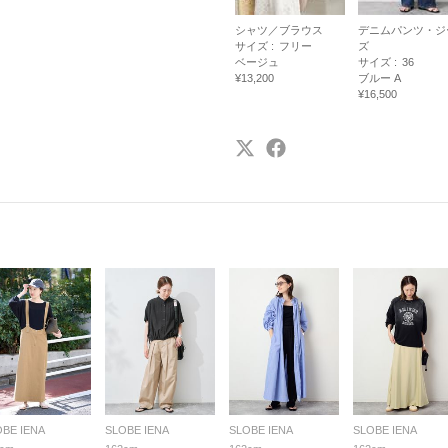
シャツ／ブラウス
デニムパンツ・ジ
サイズ :
フリー
ズ
ベージュ
サイズ :
36
¥13,200
ブルー A
¥16,500
OBE IENA
SLOBE IENA
SLOBE IENA
SLOBE IENA