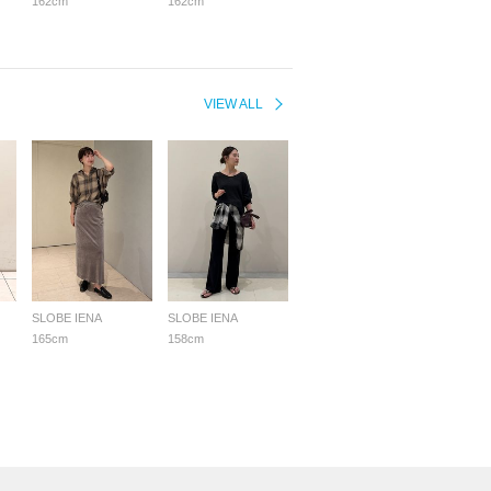
162cm
162cm
VIEW ALL
SLOBE IENA
SLOBE IENA
165cm
158cm