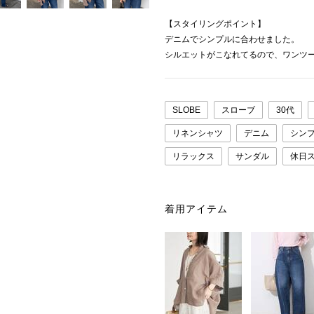
【スタイリングポイント】
デニムでシンプルに合わせました。
シルエットがこなれてるので、ワンツ
SLOBE
スローブ
30代
リネンシャツ
デニム
シン
リラックス
サンダル
休日
着用アイテム