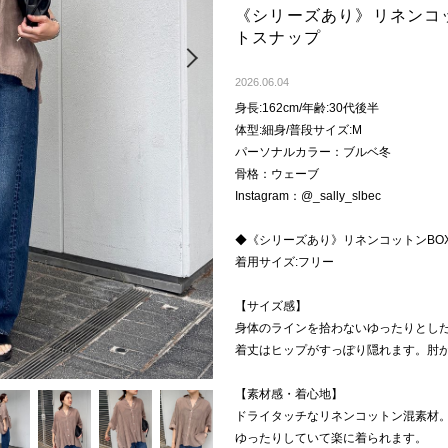
《シリーズあり》リネンコ
トスナップ
Next
2026.06.04
身長:162cm/年齢:30代後半
体型:細身/普段サイズ:M
パーソナルカラー：ブルベ冬
骨格：ウェーブ
Instagram：@_sally_slbec
◆《シリーズあり》リネンコットンBO
着用サイズ:フリー
【サイズ感】
身体のラインを拾わないゆったりとし
着丈はヒップがすっぽり隠れます。肘
【素材感・着心地】
ドライタッチなリネンコットン混素材
ゆったりしていて楽に着られます。