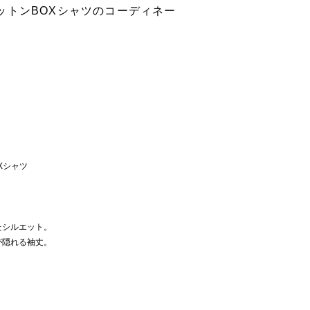
ットンBOXシャツのコーディネー
Xシャツ
たシルエット。
が隠れる袖丈。
。