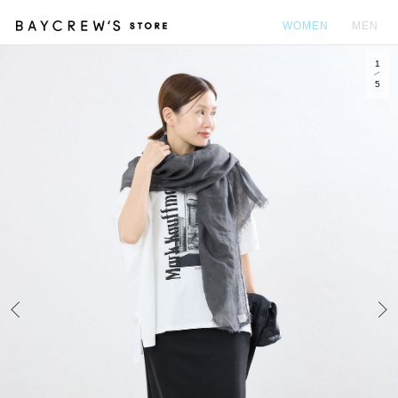
WOMEN
MEN
1
カ
5
Prev