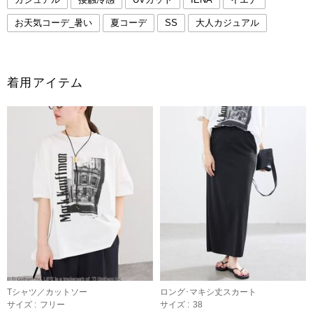
お天気コーデ_暑い
夏コーデ
SS
大人カジュアル
着用アイテム
Tシャツ／カットソー
ロング･マキシ丈スカート
サイズ :
フリー
サイズ :
38