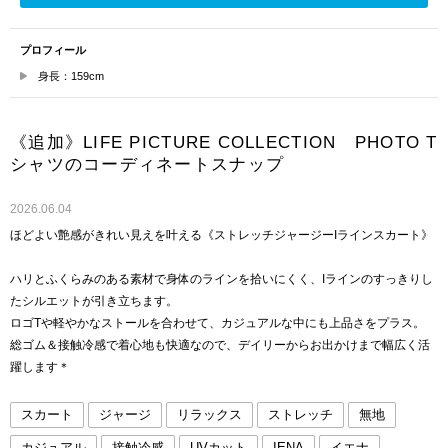
プロフィール
身長：159cm
《追加》LIFE PICTURE COLLECTION PHOTO T
シャツのコーディネートスナップ
2026.06.04
ほどよい艶感がきれい見えを叶える《ストレッチジャージーIラインスカート》
ハリとふくらみのある素材で身体のラインを拾いにくく、Iラインのすっきりし
たシルエットが引き立ちます。
ロゴTや軽やかなストールを合わせて、カジュアルな中にも上品さをプラス。
総ゴム＆接触冷感で着心地も快適なので、デイリーからお出かけまで幅広く活
躍します＊
スカート
ジャージ
リラックス
ストレッチ
無地
カジュアル
接触冷感
UVカット
IENA
イエナ