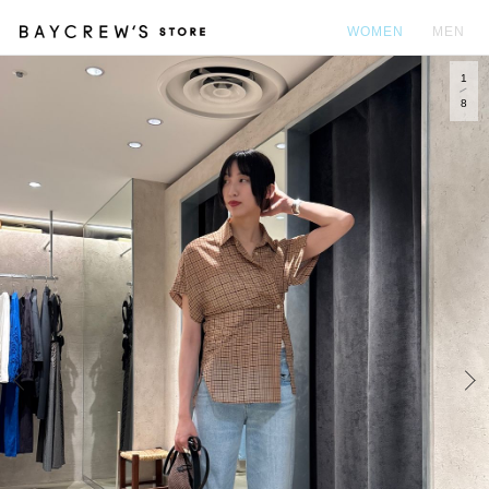
WOMEN
MEN
1
カ
8
Prev