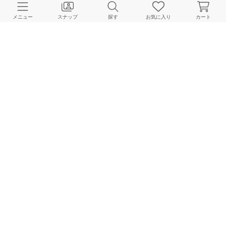
メニュー
スナップ
探す
お気に入り
カート
JOURNAL STANDARD L'ESSAGE
JOURNAL STANDARD L'ESSAGE
JOURNAL STANDARD L'ESSAGE
162cm
165cm
159cm
HOME
スナップ
JOURNAL STANDARD L'ESSAGE
YUZUのスナップ
BAYCREW’S STORE 公式アプリ
パスワードレスでかんたんログイン