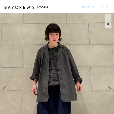
WOMEN
MEN
1
カ
8
Prev