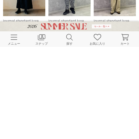
journal standard luxe
journal standard luxe
journal standard luxe
157cm
159cm
154cm
メニュー
スナップ
探す
お気に入り
カート
journal standard luxe
journal standard luxe
journal standard luxe
161cm
162cm
163cm
HOME
スナップ
journal standard luxe
A.Tのスナップ