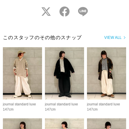
twitter
facebook
LINE
このスタッフのその他のスナップ
VIEW ALL
journal standard luxe
journal standard luxe
journal standard luxe
147cm
147cm
147cm