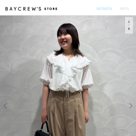
WOMEN
MEN
1
カ
6
Prev