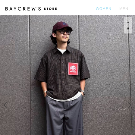
WOMEN
MEN
1
カ
6
Prev