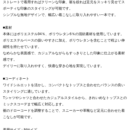
ストレートで着用すればクリーンな印象、裾を絞れば足元をスッキリ見せてス
ポーティな印象のスタイリングが可能です。
シンプルな無地デザインで、幅広い着こなしに取り入れやすい一本です。
■素材
本体にはポリエステル94％、ポリウレタン6％の混紡素材を使用しています。
ポリエステルベースの扱いやすさに加え、ポリウレタンを含むことで程よい伸
縮性を持たせています。
なめらかな表面感で、カジュアルながらもすっきりとした印象に仕上がる素材
感です。
デイリーに取り入れやすく、快適な穿き心地を実現しています。
■コーディネート
ワイドシルエットを活かし、コンパクトなトップスと合わせたバランスの良い
スタイリングに適しています。
Tシャツやシャツと合わせたカジュアルスタイルから、きれいめなトップスとの
ミックスコーデまで幅広く対応します。
裾のドローコードを調整することで、スニーカーや革靴など足元に合わせた着
こなしが可能です。
着用サイズ：Mサイズ