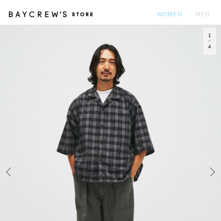
WOMEN
MEN
1
カ
4
Prev