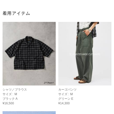
着用アイテム
シャツ／ブラウス
カーゴパンツ
サイズ :
M
サイズ :
M
ブラック A
グリーン E
¥16,500
¥14,300