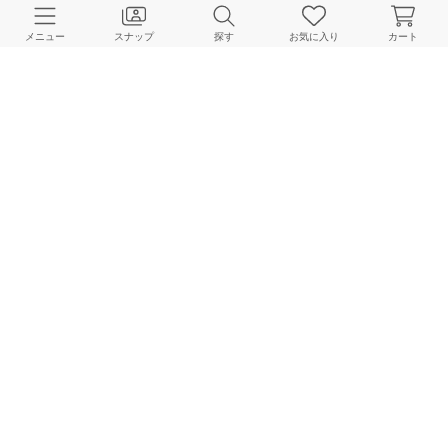
CUSTOMER SERVICE
メニュー
スナップ
探す
お気に入り
カート
よくある質問
ご利用ガイド
店舗検索
採用情報
お客様対応方針
利用規約
企業情報
個人情報保護方針
特定商取引法に基づく表記
FOLLOW US