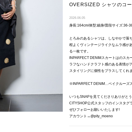
OVERSIZED シャツの
2026.06.05
身長:164cm/体型:細身/普段サイズ:36-3
とろみのあるシャツは、しなやかで落
程よくヴィンテージライクなムラ感が
る一枚です。
INPARFECT DENIMスカートは
ラフなハンドクラフト感のある表情が
スタイリングに個性をプラスしてくれ
※INPARFECT DENIM…ベイクル
いつもSNAPを見てくださりありがと
CITYSHOP公式スタッフのインスタ
ぜひフォローお願いいたします!
アカウント→@pity_moeno