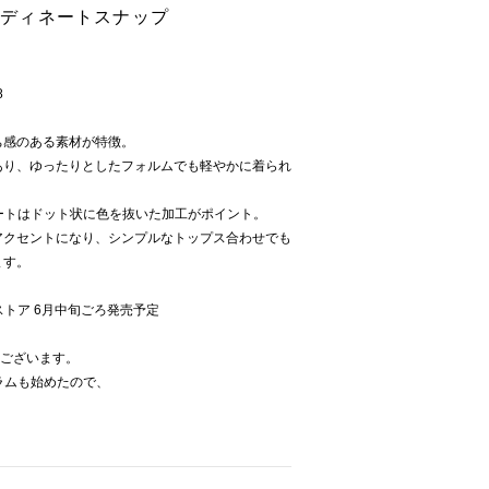
コーディネートスナップ
8
ち感のある素材が特徴。
あり、ゆったりとしたフォルムでも軽やかに着られ
のスカートはドット状に色を抜いた加工がポイント。
アクセントになり、シンプルなトップス合わせでも
ます。
ーズストア 6月中旬ごろ発売予定
うございます。
グラムも始めたので、