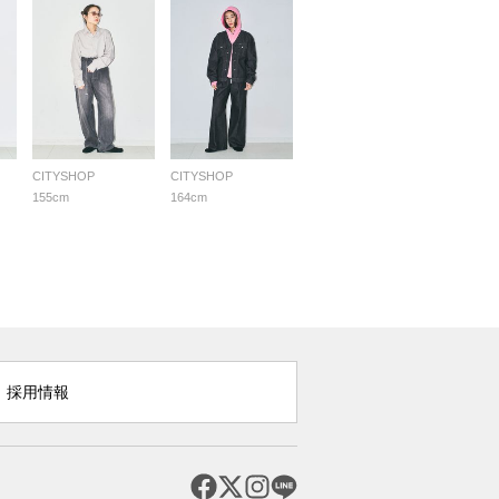
CITYSHOP
CITYSHOP
155cm
164cm
採用情報