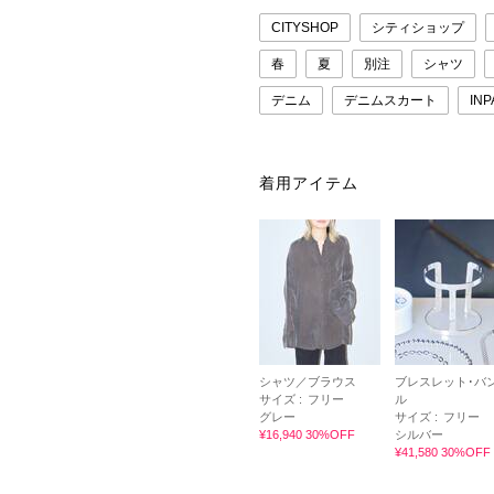
CITYSHOP
シティショップ
春
夏
別注
シャツ
デニム
デニムスカート
INP
着用アイテム
シャツ／ブラウス
ブレスレット･バ
サイズ :
フリー
ル
グレー
サイズ :
フリー
¥16,940 30%OFF
シルバー
¥41,580 30%OFF