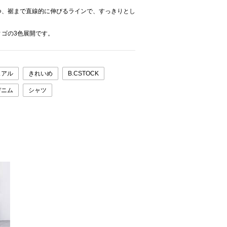
つ、裾まで直線的に伸びるラインで、すっきりとし
ゴの3色展開です。
ュアル
きれいめ
B.CSTOCK
デニム
シャツ