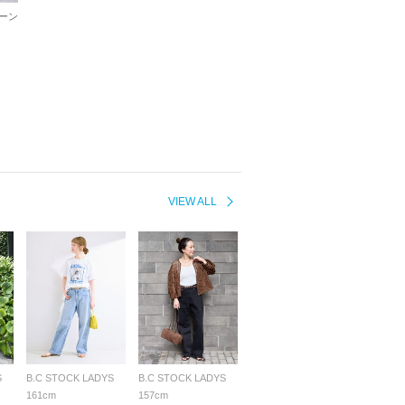
ーン
VIEW ALL
S
B.C STOCK LADYS
B.C STOCK LADYS
161cm
157cm