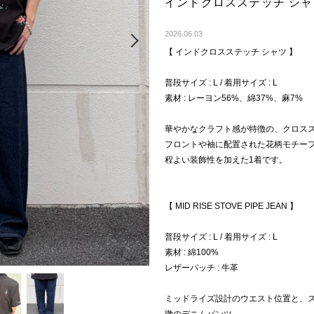
インドクロスステッチ シ
Next
2026.06.03
【 インドクロスステッチ シャツ 】
普段サイズ : L / 着用サイズ : L
素材 : レーヨン56%、綿37%、麻7%
華やかなクラフト感が特徴の、クロス
フロントや袖に配置された花柄モチー
程よい装飾性を加えた1着です。
【 MID RISE STOVE PIPE JEAN 】
普段サイズ : L / 着用サイズ : L
素材 : 綿100%
レザーパッチ : 牛革
ミッドライズ設計のウエスト位置と、