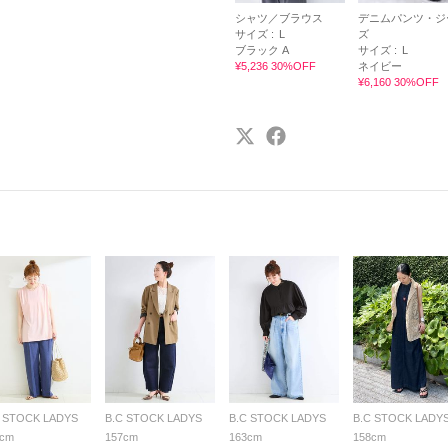
シャツ／ブラウス
デニムパンツ・ジ
サイズ :
L
ズ
ブラック A
サイズ :
L
¥5,236 30%OFF
ネイビー
¥6,160 30%OFF
C STOCK LADYS
B.C STOCK LADYS
B.C STOCK LADYS
B.C STOCK LADY
3cm
157cm
163cm
158cm