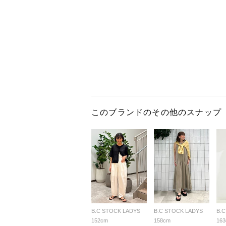
このブランドのその他のスナップ
B.C STOCK LADYS
B.C STOCK LADYS
B.
152cm
158cm
16