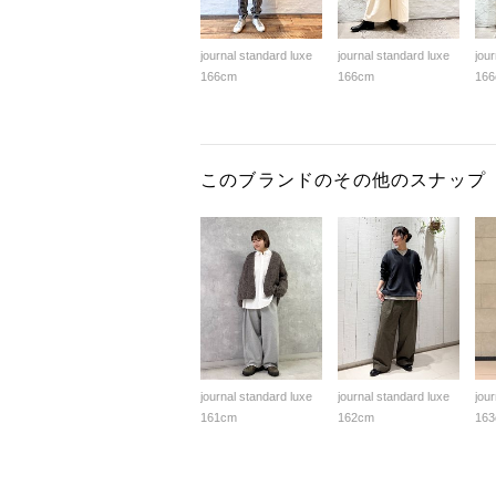
journal standard luxe
journal standard luxe
jou
166cm
166cm
16
このブランドのその他のスナップ
journal standard luxe
journal standard luxe
jou
161cm
162cm
16