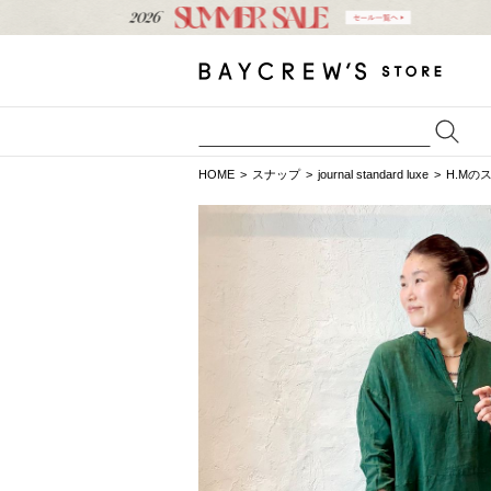
HOME
スナップ
journal standard luxe
H.Mの