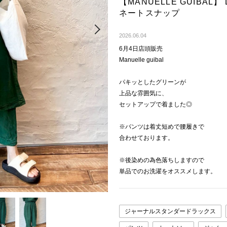
【MANUELLE GUIBAL】
ネートスナップ
Next
2026.06.04
6月4日店頭販売
Manuelle guibal
パキッとしたグリーンが
上品な雰囲気に、
セットアップで着ました◎
※パンツは着丈短めで腰履きで
合わせております。
※後染めの為色落ちしますので
単品でのお洗濯をオススメします。
ジャーナルスタンダードラックス