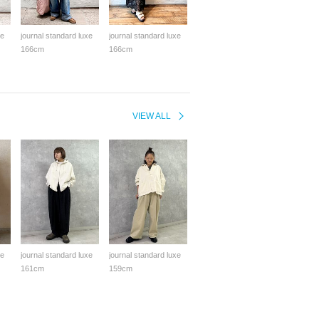
xe
journal standard luxe
journal standard luxe
166cm
166cm
VIEW ALL
xe
journal standard luxe
journal standard luxe
161cm
159cm