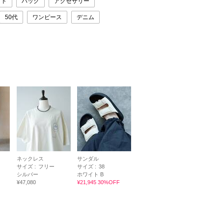
ット
バッグ
アクセサリー
50代
ワンピース
デニム
ネックレス
サンダル
サイズ :
フリー
サイズ :
38
シルバー
ホワイト B
¥47,080
¥21,945 30%OFF