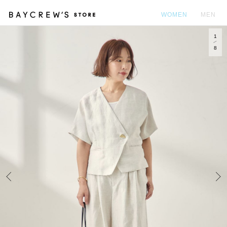
WOMEN
MEN
1
カ
8
Prev