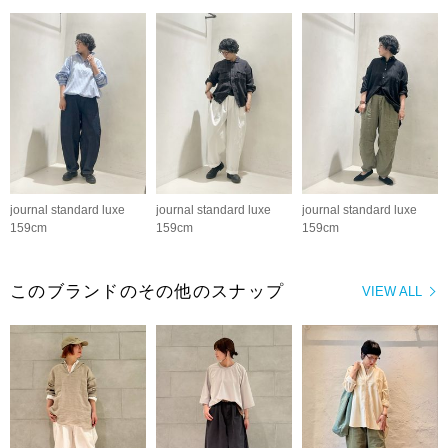
journal standard luxe
journal standard luxe
journal standard luxe
159cm
159cm
159cm
このブランドのその他のスナップ
VIEW ALL