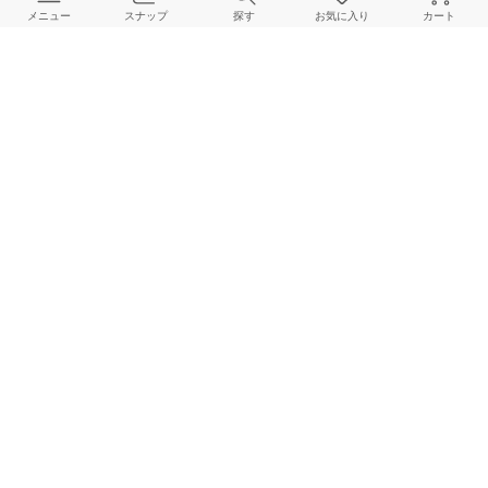
メニュー
スナップ
探す
お気に入り
カート
よくある質問
ご利用ガイド
店舗検索
採用情報
お客様対応方針
利用規約
企業情報
個人情報保護方針
特定商取引法に基づく表記
FOLLOW US