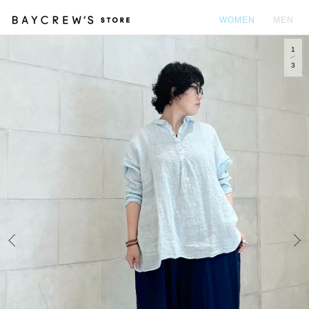
WOMEN
MEN
1
カ
3
Prev