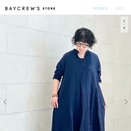
WOMEN
MEN
1
カ
4
Prev