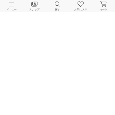
CUSTOMER SERVICE
メニュー
スナップ
探す
お気に入り
カート
よくある質問
ご利用ガイド
店舗検索
採用情報
お客様対応方針
利用規約
企業情報
個人情報保護方針
特定商取引法に基づく表記
FOLLOW US