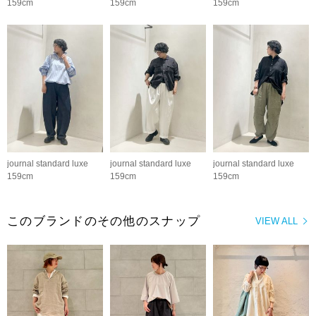
159cm
159cm
159cm
journal standard luxe
journal standard luxe
journal standard luxe
159cm
159cm
159cm
このブランドのその他のスナップ
VIEW ALL