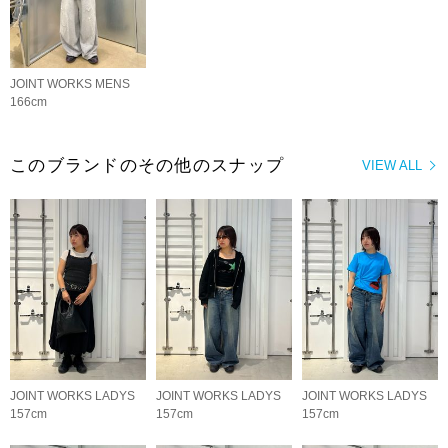
JOINT WORKS MENS
166cm
このブランドのその他のスナップ
VIEW ALL
JOINT WORKS LADYS
JOINT WORKS LADYS
JOINT WORKS LADYS
157cm
157cm
157cm