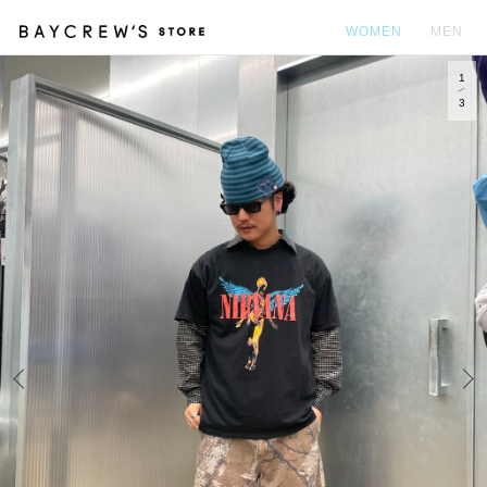
WOMEN
MEN
1
カ
3
Prev