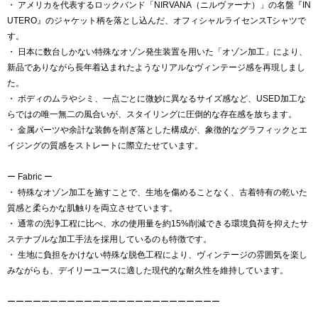
・ アメリカを代表するロックバンド「NIRVANA（ニルヴァーナ）」の名盤『IN
UTERO』のジャケット柄を落とし込んだ、オフィシャルライセンスTシャツで
す。
・ 日本に数台しかない特殊なオゾン発生装置を用いた「オゾン加工」により、
新品でありながら長年着込まれたようなリアルなヴィンテージ感を再現しまし
た。
・ ボディのムラやシミ、一点ごとに微妙に異なるサイズ感など、USED加工な
らではの唯一無二の風合いが、スタイリングに圧倒的な存在感を放ちます。
・ 金属パーツや余計な装飾を削ぎ落とした構成が、象徴的なグラフィックとエ
イジングの質感をストレートに際立たせています。
ー Fabric ー
・ 特殊なオゾン加工を施すことで、生地を傷めることなく、古着特有の乾いた
質感と柔らかな肌触りを両立させています。
・ 通常の洗浄工程に比べ、水の使用量を約15%削減できる環境負荷を抑えたサ
ステナブルな加工手法を採用しているのも特徴です。
・ 生地に負担をかけない特殊な脱色工程により、ヴィンテージの雰囲気を楽し
みながらも、デイリーユースに適した現代的な耐久性を維持しています。
ーーーーーーーーーーーーーーーーーーーーーーーーー