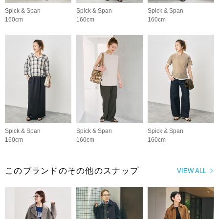
Spick & Span
Spick & Span
Spick & Span
160cm
160cm
160cm
Spick & Span
Spick & Span
Spick & Span
160cm
160cm
160cm
このブランドのその他のスナップ
VIEW ALL