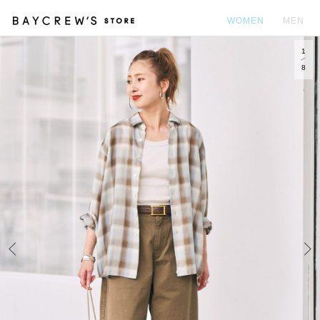
WOMEN
MEN
1
カ
8
Prev