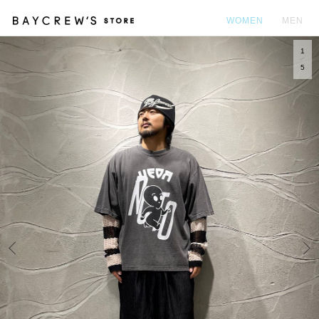
WOMEN
MEN
1
カ
5
Prev