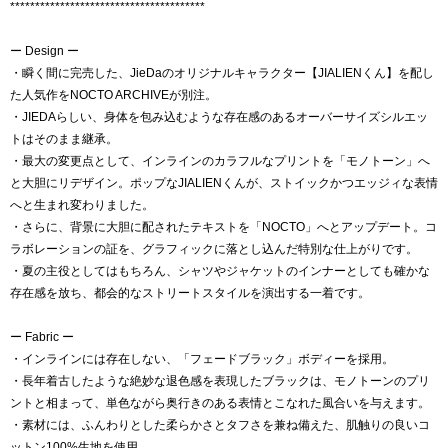
***************************************
ー Design ー
・瞬く間に完売した、JieDaのオリジナルキャラクター【JIALIENくん】を配し
た人気作をNOCTO ARCHIVEが別注。
・JIEDAらしい、身体を包み込むような存在感のあるオーバーサイズシルエッ
トはそのまま継承。
・最大の変更点として、インラインのカラフルなプリントを「モノトーン」へ
と大胆にリデザイン。ポップなJIALIENくんが、ストイックかつエッジィな表情
へと生まれ変わりました。
・さらに、背景に大胆に配されたテキストを「NOCTO」へとアップデート。コ
ラボレーションの証を、グラフィックに落とし込んだ特別な仕上がりです。
・夏の主役としてはもちろん、シャツやジャケットのインナーとしても確かな
存在感を放ち、都会的なストリートスタイルを演出する一着です。
ー Fabric ー
・インラインには存在しない、「フェードブラック」ボディーを採用。
・長年着古したような絶妙な退色感を表現したブラックは、モノトーンのプリ
ントと相まって、単色ながら奥行きのある表情とこなれた風合いを与えます。
・素材には、ふんわりとした柔らかさとタフさを兼ね備えた、肌触りの良いコ
ットン100%生地を使用。