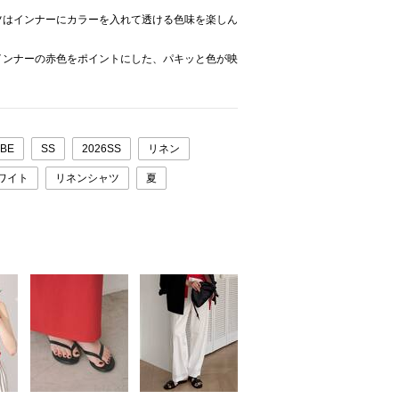
ツはインナーにカラーを入れて透ける色味を楽しん
インナーの赤色をポイントにした、パキッと色が映
OBE
SS
2026SS
リネン
ワイト
リネンシャツ
夏