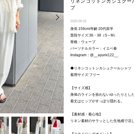
リネンコットンカシュクー
プ
Next
2026.06.02
身長:159cm/年齢:20代前半
普段サイズ:36・38（S～M）
骨格：ウェーブ
パーソナルカラー：イエベ春
Instagram：@__ayumi122__
◆リネンコットンカシュクールシャツ
着用サイズ:フリー
【サイズ感】
身体のラインを拾わないゆったりとし
着丈はヒップがすっぽり隠れる。
【素材感・着心地】
リネン素材のサラッとした生地感で涼