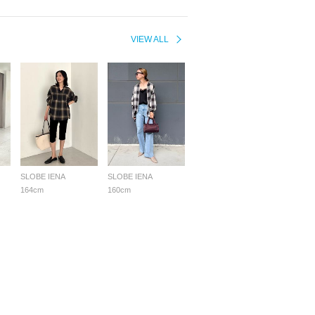
VIEW ALL
SLOBE IENA
SLOBE IENA
164cm
160cm
採用情報