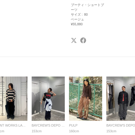
ブーティ・ショートブ
ーツ
サイズ :
80
ベージュ
¥55,880
JOINT WORKS LADYS
BAYCREW'S DEPO LADYS
PULP
7cm
153cm
160cm
153cm