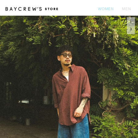
WOMEN
MEN
1
カ
3
Prev