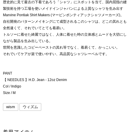
歴史的に見て最古の下着であろう「シャツ」にスポットを当て、国内屈指の縫
製技術を持つ工場を使いメイドインジャパンによる上質なシャツを生み出す
Marvine Pontiak Shirt Makers (マービンポンティアックシャツメーカーズ)。
自社開発のパターンメイキングにて成型されるこのシャツは、どこの其れとも
全然違くて、それでいてとても着易い。
トルソーに着せた綺麗ではなく、人体に着せた時の立体感とムードを大切にし
ながら製品を生み出している。
世間を意識したコピーペーストの其れ等でなく、着易くて、かっこいい。
それでいてケアが楽で使いやすい、高品質なシャツレーベルです。
PANT
【 NEEDLES 】H.D. Jean - 12oz Denim
Col / Indigo
Size / M
wism
ウィズム