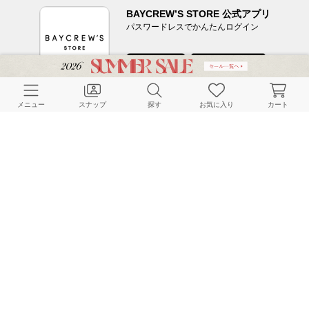
BAYCREW’S STORE 公式アプリ
パスワードレスでかんたんログイン
CUSTOMER SERVICE
メニュー
スナップ
探す
お気に入り
カート
よくある質問
ご利用ガイド
店舗検索
採用情報
お客様対応方針
利用規約
企業情報