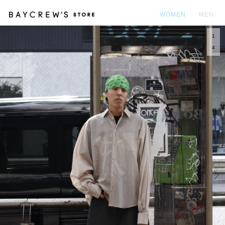
WOMEN
MEN
1
カ
4
Prev