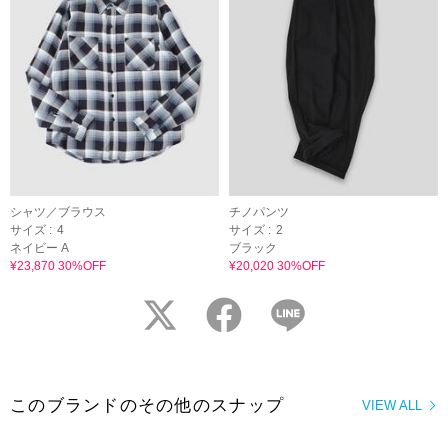
シャツ／ブラウス
チノパンツ
サイズ :
4
サイズ :
2
ネイビー A
ブラック
¥23,870 30%OFF
¥20,020 30%OFF
twitter
facebook
LINE
このブランドのその他のスナップ
VIEW ALL