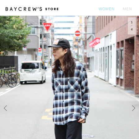
WOMEN
MEN
1
カ
4
Prev