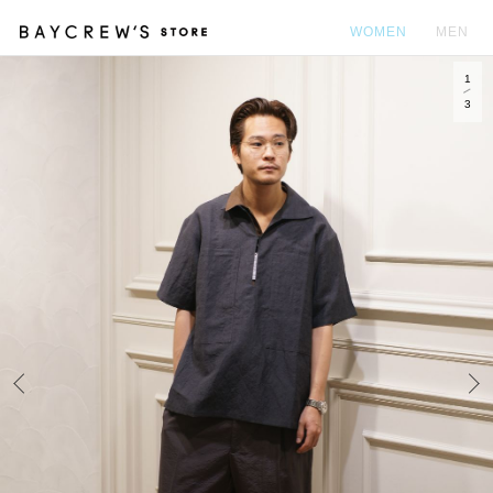
WOMEN
MEN
1
カ
3
Prev