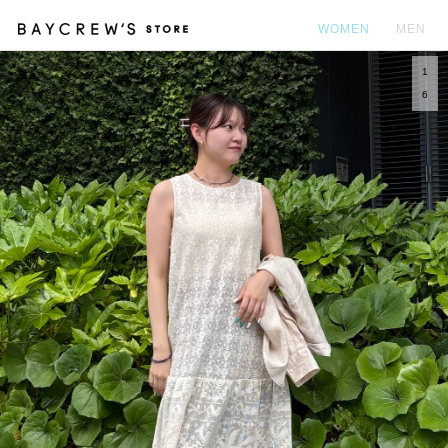
WOMEN
MEN
1
カ
6
Prev