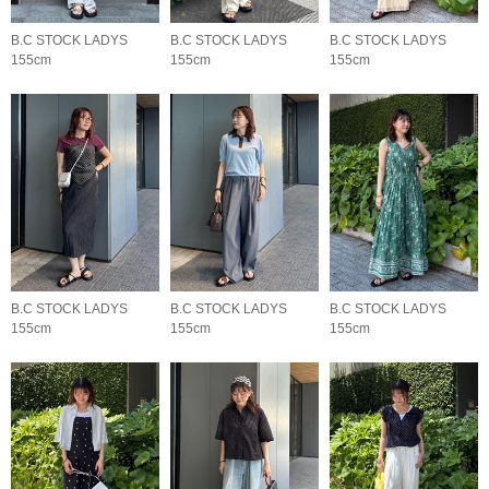
B.C STOCK LADYS
B.C STOCK LADYS
B.C STOCK LADYS
155cm
155cm
155cm
B.C STOCK LADYS
B.C STOCK LADYS
B.C STOCK LADYS
155cm
155cm
155cm