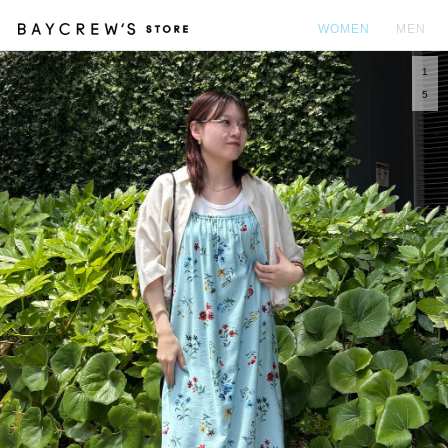
WOMEN
MEN
1
カ
5
Prev