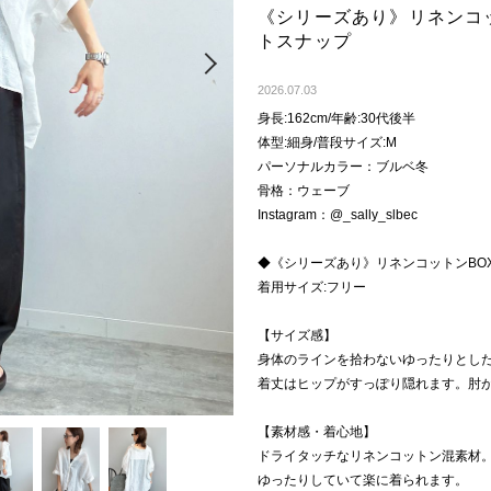
《シリーズあり》リネンコ
トスナップ
Next
2026.07.03
身長:162cm/年齢:30代後半
体型:細身/普段サイズ:M
パーソナルカラー：ブルベ冬
骨格：ウェーブ
Instagram：@_sally_slbec
◆《シリーズあり》リネンコットンBO
着用サイズ:フリー
【サイズ感】
身体のラインを拾わないゆったりとし
着丈はヒップがすっぽり隠れます。肘
【素材感・着心地】
ドライタッチなリネンコットン混素材
ゆったりしていて楽に着られます。