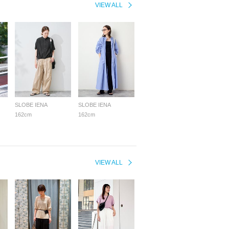
VIEW ALL
SLOBE IENA
SLOBE IENA
162cm
162cm
VIEW ALL