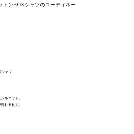
ットンBOXシャツのコーディネー
Xシャツ
たシルエット。
が隠れる袖丈。
。